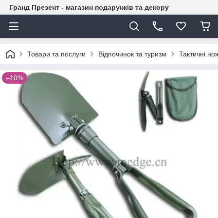
Гранд Презент - магазин подарунків та декору
Товари та послуги
Відпочинок та туризм
Тактичні нож
–10%