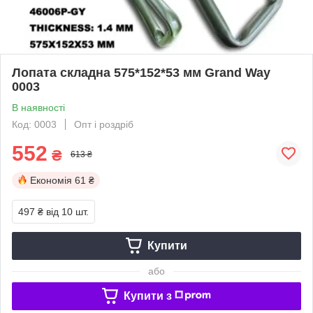
Лопата складна 575*152*53 мм Grand Way
0003
В наявності
Код: 0003
Опт і роздріб
552
₴
613 ₴
Економія
61 ₴
497 ₴
від 10 шт.
Купити
або
Купити з