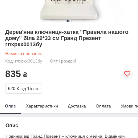
Дерев'яна ключниця-хатка "Правила нашого
дому" біла 22*33 см Гранд Презент
гпхркх0013бу
Немає в наявності
Код: гпхркх0013бу
Опт і роздріб
835
₴
620 ₴
від 15 шт.
Опис
Характеристики
Доставка
Оплата
Умови п
Опис
Новинка від Гранд Презент – ключниця сімейна. Відмінний