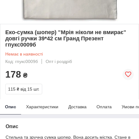
Еко-сумка (шопер) "Мрія ніколи не вмирає"
довгі ручки 39*42 см Гранд Презент
гпукс0009б
Немає в наявності
Код: гпукс0009б
Опт і роздріб
178
₴
115 ₴
від 15 шт.
Опис
Характеристики
Доставка
Оплата
Умови п
Опис
Стильна та зручна сумка шопер. Вона досить містка. Стане в