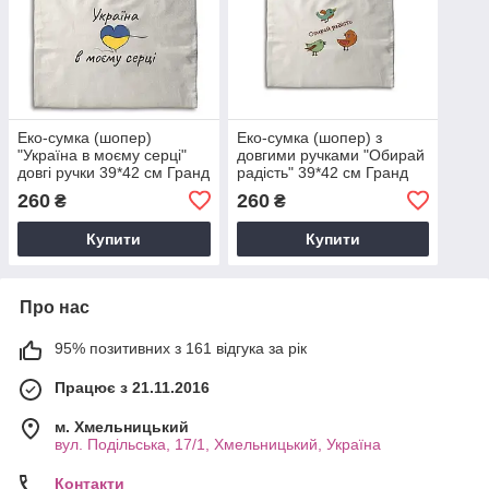
Еко-сумка (шопер)
Еко-сумка (шопер) з
"Україна в моєму серці"
довгими ручками "Обирай
довгі ручки 39*42 см Гранд
радість" 39*42 см Гранд
Презент гпукс00010б
Презент гпхрсум0001
260
260
₴
₴
Купити
Купити
Про нас
95% позитивних з 161 відгука за рік
Працює з 21.11.2016
м. Хмельницький
вул. Подільська, 17/1, Хмельницький, Україна
Контакти