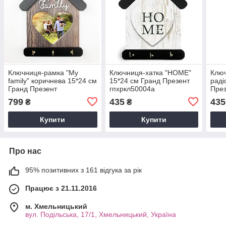
Ключниця-рамка "My
Ключниця-хатка "HOME"
Ключ
family" коричнева 15*24 см
15*24 см Гранд Презент
раді
Гранд Презент
гпхркл50004а
През
гпхрклрам0005_1кса
799
435
435
₴
₴
Купити
Купити
Про нас
95% позитивних з 161 відгука за рік
Працює з 21.11.2016
м. Хмельницький
вул. Подільська, 17/1, Хмельницький, Україна