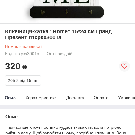
Ключниця-хатка "Home" 15*24 см Гранд
Презент гпхркх3001а
Немає в наявності
Код: гпхркх3001а
Опт і роздріб
320
₴
205 ₴
від 15 шт.
Опис
Характеристики
Доставка
Оплата
Умови п
Опис
Найчастіше ключі постійно кудись зникають, коли потрібно
вийти з дому. Щоб запобігти цьому, потрібна ключниця. Вона