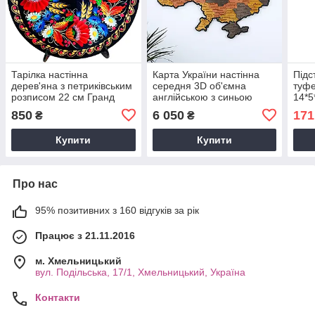
Тарілка настінна
Карта України настінна
Підс
дерев'яна з петриківським
середня 3D об'ємна
туфе
розписом 22 см Гранд
англійською з синьою
14*5
Презент Тар-22-Кві-М-12
підсвіткою (220В) в
GM0
850
6 050
171
₴
₴
коробці 92.5*64.6 см
Гранд Презент 12ССАнгл
Купити
Купити
Про нас
95% позитивних з 160 відгуків за рік
Працює з 21.11.2016
м. Хмельницький
вул. Подільська, 17/1, Хмельницький, Україна
Контакти