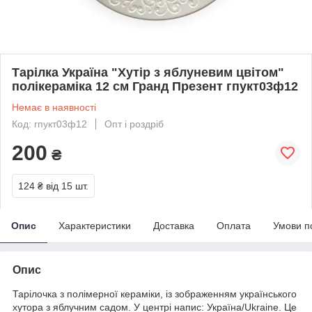
Тарілка Україна "Хутір з яблуневим цвітом"
полікераміка 12 см Гранд Презент гпукт03ф12
Немає в наявності
Код: гпукт03ф12
Опт і роздріб
200
₴
124 ₴
від 15 шт.
Опис
Характеристики
Доставка
Оплата
Умови п
Опис
Тарілочка з полімерної кераміки, із зображенням українського
хутора з яблучним садом. У центрі напис: Україна/Ukraine. Це