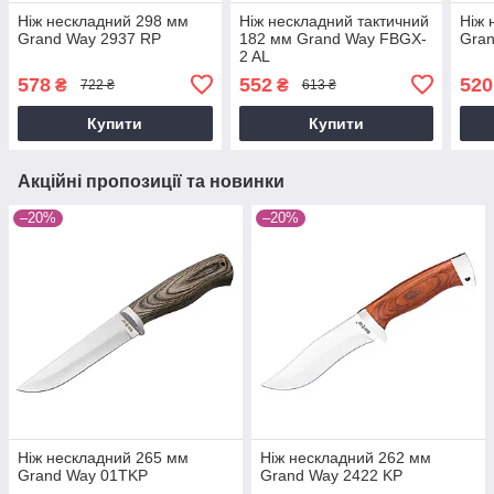
Ніж нескладний 298 мм
Ніж нескладний тактичний
Ніж 
Grand Way 2937 RP
182 мм Grand Way FBGX-
Gran
2 AL
578
552
520
₴
₴
722 ₴
613 ₴
Купити
Купити
Акційні пропозиції та новинки
–20%
–20%
Ніж нескладний 265 мм
Ніж нескладний 262 мм
Grand Way 01TKP
Grand Way 2422 KP