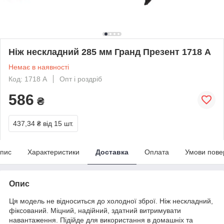
Ніж нескладний 285 мм Гранд Презент 1718 A
Немає в наявності
Код: 1718 A
Опт і роздріб
586
₴
437,34 ₴
від 15 шт.
пис
Характеристики
Доставка
Оплата
Умови пове
Опис
Ця модель не відноситься до холодної зброї. Ніж нескладний,
фіксований. Міцний, надійний, здатний витримувати
навантаження. Підійде для використання в домашніх та