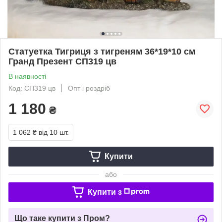
Статуетка Тигриця з тигреням 36*19*10 см
Гранд Презент СП319 цв
В наявності
Код: СП319 цв
Опт і роздріб
1 180
₴
1 062 ₴
від 10 шт.
Купити
або
Купити з
Що таке купити з Пром?