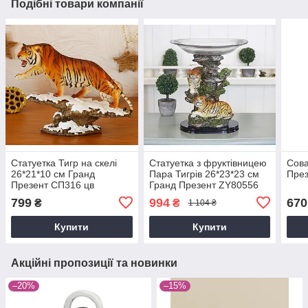
Подібні товари компанії
Статуетка Тигр на скелі
Статуетка з фруктівницею
Сова
26*21*10 см Гранд
Пара Тигрів 26*23*23 см
През
Презент СП316 цв
Гранд Презент ZY80556
799
994
670
₴
₴
1 104 ₴
Купити
Купити
Акційні пропозиції та новинки
–20%
–15%