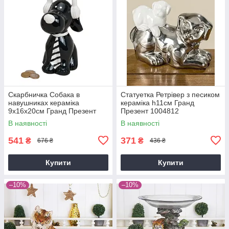
Скарбничка Собака в
Статуетка Ретрівер з песиком
навушниках кераміка
кераміка h11см Гранд
9х16х20см Гранд Презент
Презент 1004812
10012848
В наявності
В наявності
541
371
₴
₴
676 ₴
436 ₴
Купити
Купити
–10%
–10%