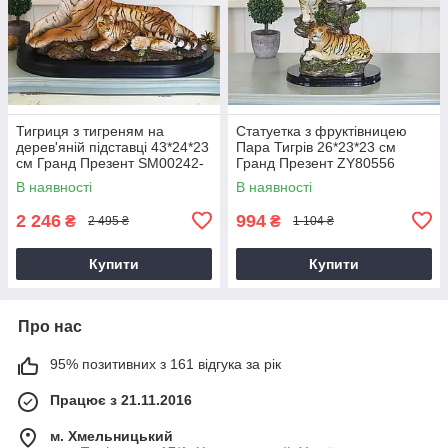
Тигриця з тигреням на
Статуетка з фруктівницею
дерев'яній підставці 43*24*23
Пара Тигрів 26*23*23 см
см Гранд Презент SM00242-
Гранд Презент ZY80556
3-P1
В наявності
В наявності
2 246
994
₴
₴
2 495 ₴
1 104 ₴
Купити
Купити
Про нас
95% позитивних з 161 відгука за рік
Працює з 21.11.2016
м. Хмельницький