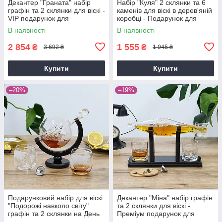
Декантер "Граната" набір
Набір "Куля" 2 склянки та 6
графін та 2 склянки для віскі -
каменів для віскі в дерев'яній
VIP подарунок для
коробці - Подарунок для
побратима Гранд Презент
побратима, для друга Гранд
В наявності
В наявності
GP241206
Презент GP241205SP
2 854
1 555
₴
₴
3 692 ₴
1 945 ₴
Купити
Купити
–20%
–19%
Подарунковий набір для віскі
Декантер "Міна" набір графін
"Подорожі навколо світу"
та 2 склянки для віскі -
графін та 2 склянки на День
Преміум подарунок для
народження брату Гранд
шефа Гранд Презент