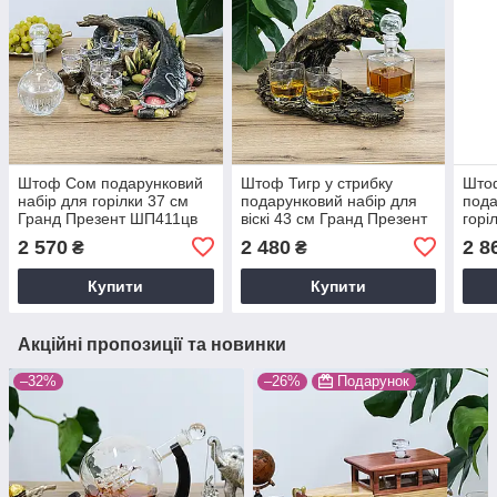
Штоф Сом подарунковий
Штоф Тигр у стрибку
Што
набір для горілки 37 см
подарунковий набір для
пода
Гранд Презент ШП411цв
віскі 43 см Гранд Презент
горі
ШП415 бронза
Пре
2 570
2 480
2 8
₴
₴
Купити
Купити
Акційні пропозиції та новинки
–32%
–26%
Подарунок