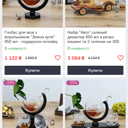
Глобус для віскі з
Набір "Авто" скляний
вітрильником "Земна куля"
декантер 850 мл в ретро
850 мл - подарунок чоловіку
машині та 2 склянки на 300
Гранд Презент GP240015
мл для віскі Гранд Презент
В наявності
В наявності
GP240198
1 122
3 064
₴
₴
1 650 ₴
4 134 ₴
Купити
Купити
–24%
–23%