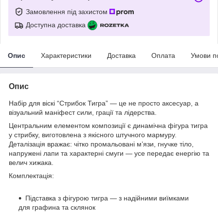
Замовлення під захистом
Доступна доставка
Опис
Характеристики
Доставка
Оплата
Умови п
Опис
Набір для віскі “Стрибок Тигра” — це не просто аксесуар, а
візуальний маніфест сили, грації та лідерства.
Центральним елементом композиції є динамічна фігура тигра
у стрибку, виготовлена з якісного штучного мармуру.
Деталізація вражає: чітко промальовані м’язи, гнучке тіло,
напружені лапи та характерні смуги — усе передає енергію та
велич хижака.
Комплектація:
Підставка з фігурою тигра — з надійними виїмками
для графина та склянок