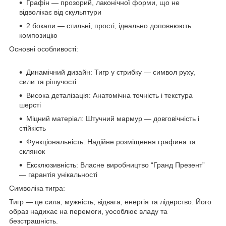
Графін — прозорий, лаконічної форми, що не
відволікає від скульптури
2 бокали — стильні, прості, ідеально доповнюють
композицію
Основні особливості:
Динамічний дизайн: Тигр у стрибку — символ руху,
сили та рішучості
Висока деталізація: Анатомічна точність і текстура
шерсті
Міцний матеріал: Штучний мармур — довговічність і
стійкість
Функціональність: Надійне розміщення графина та
склянок
Ексклюзивність: Власне виробництво “Гранд Презент”
— гарантія унікальності
Символіка тигра:
Тигр — це сила, мужність, відвага, енергія та лідерство. Його
образ надихає на перемоги, уособлює владу та
безстрашність.