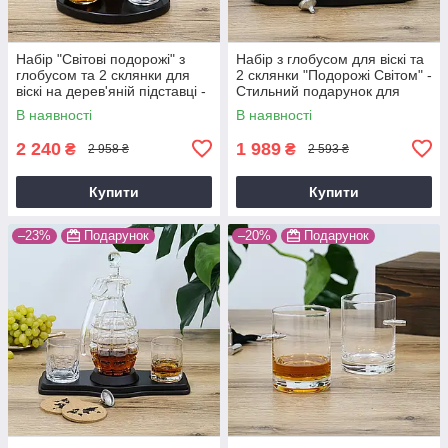
Набір "Світові подорожі" з
Набір з глобусом для віскі та
глобусом та 2 склянки для
2 склянки "Подорожі Світом" -
віскі на дерев'яній підставці -
Стильний подарунок для
Подарунок на день
лідера Гранд Презент
В наявності
В наявності
народження Гранд Презент
GP240019
2 240
1 989
₴
₴
2 958 ₴
2 593 ₴
Купити
Купити
–23%
Подарунок
–20%
Подарунок