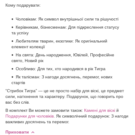
Кому подарувати:
Чоловікам: Як символ внутрішньої сили та рішучості
Керівникам, бізнесменам: Для підкреслення статусу
та успіху
Любителям тварин, екзотики: Як оригінальний
елемент колекції
На свята: День народження, Ювілей, Професійне
свято, Новий рік
Особливо: Для тих, хто народився в рік Тигра
Як талісман: З нагоди досягнень, перемог, нових
стартів
“Стрибок Тигра” — це не просто набір для віскі, це предмет
сили, натхнення та характеру. Подарунок, що говорить про
вас без слів.
В комплект Ви можете замовити також:
Камені для віскі
й
Подарунки для чоловіків
. Як символічний подарунок: З нагоди
важливих досягнень та перемог.
Приховати