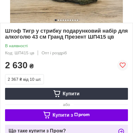
Штоф Тигр у стрибку подарунковий набір для
алкоголю 43 см Гранд Презент ШП415 цв
В наявності
Код: ШП415 цв
Опт і роздріб
2 630
₴
2 367 ₴
від 10 шт.
Купити
або
Купити з
Що таке купити з Пром?