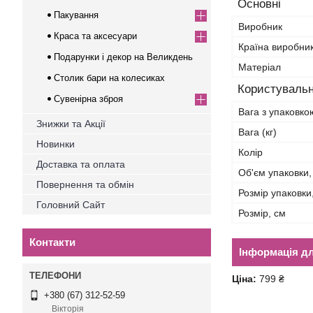
Основні
Пакування
Виробник
Краса та аксесуари
Країна виробни
Подарунки і декор на Великдень
Матеріал
Столик бари на колесиках
Користувальн
Сувенірна зброя
Вага з упаковкою
Знижки та Акції
Вага (кг)
Новинки
Колір
Доставка та оплата
Об'єм упаковки,
Повернення та обмін
Розмір упаковки
Головний Сайт
Розмір, см
Контакти
Інформація д
Ціна:
799 ₴
+380 (67) 312-52-59
Вікторія