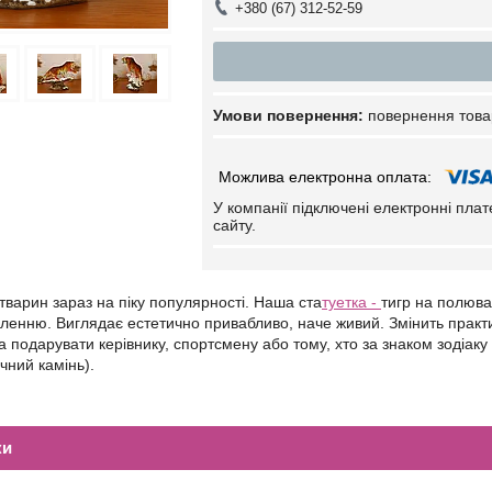
+380 (67) 312-52-59
повернення това
У компанії підключені електронні пла
сайту.
тварин зараз на піку популярності. Наша ста
туетка -
тигр на полюва
енню. Виглядає естетично привабливо, наче живий. Змінить практич
 подарувати керівнику, спортсмену або тому, хто за знаком зодіаку 
учний камінь).
ки