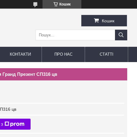
Кошик
Кошик
КОНТАКТИ
ПРО НАС
СТАТТІ
см Гранд Презент СП316 цв
П316 цв
 з