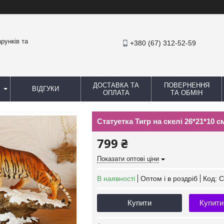
рунків та
+380 (67) 312-52-59
ДОСТАВКА ТА
ПОВЕРНЕННЯ
ВІДГУКИ
ОПЛАТА
ТА ОБМІН
Статуетка Тигр на скелі 26*21*10 
799 ₴
Показати оптові ціни
В наявності
Оптом і в роздріб
Код:
С
Купити
Купити