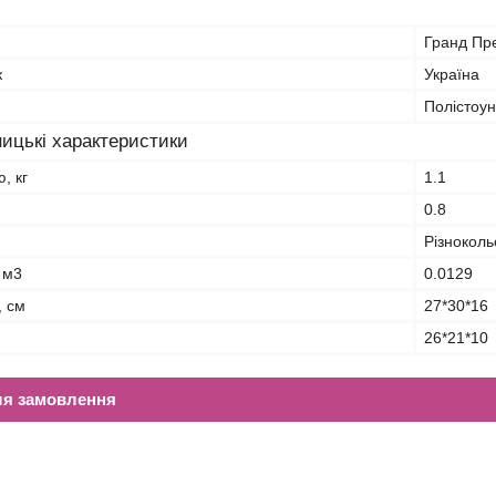
Гранд Пр
к
Україна
Полістоун
ицькі характеристики
, кг
1.1
0.8
Різнокол
 м3
0.0129
, см
27*30*16
26*21*10
ля замовлення