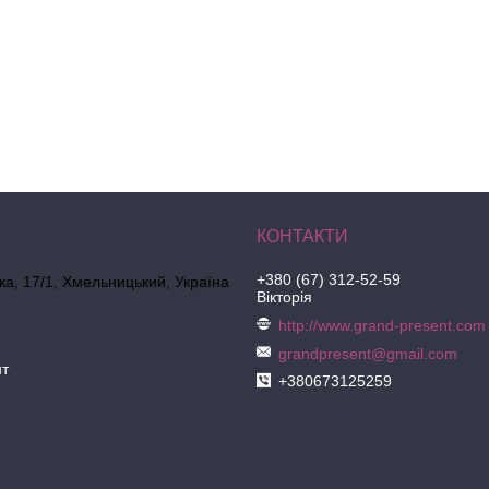
+380 (67) 312-52-59
ка, 17/1, Хмельницький, Україна
Вікторія
http://www.grand-present.com
grandpresent@gmail.com
нт
+380673125259