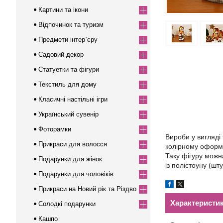
Картини та ікони
Відпочинок та туризм
Предмети інтер`єру
Садовий декор
Статуетки та фігури
Текстиль для дому
Класичні настільні ігри
Український сувенір
Фоторамки
Вироби у вигляді 
Прикраси для волосся
колірному оформл
Таку фігуру можна
Подарунки для жінок
із полістоуну (шт
Подарунки для чоловіків
Прикраси на Новий рік та Різдво
Характеристи
Солодкі подарунки
Кашпо