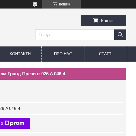
Кошик
Кошик
КОНТАКТИ
ПРО НАС
СТАТТІ
см Гранд Презент 026 A 046-4
26 A 046-4
 з