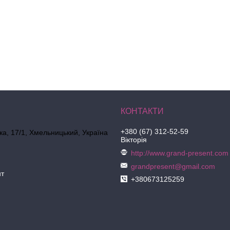
+380 (67) 312-52-59
ка, 17/1, Хмельницький, Україна
Вікторія
http://www.grand-present.com
grandpresent@gmail.com
нт
+380673125259