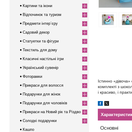
Картини та ікони
Відпочинок та туризм
Предмети інтер`єру
Садовий декор
Статуетки та фігури
Текстиль для дому
Класичні настільні ігри
Український сувенір
Фоторамки
Істинно «дівоча» 
Прикраси для волосся
комплекті з шоко
і красиво, і практ
Подарунки для жінок
Подарунки для чоловіків
Прикраси на Новий рік та Різдво
Характеристи
Солодкі подарунки
Основні
Кашпо