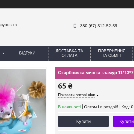
рунків та
+380 (67) 312-52-59
ДОСТАВКА ТА
ПОВЕРНЕННЯ
ВІДГУКИ
ОПЛАТА
ТА ОБМІН
Скарбничка мишка гламур 11*13*7 
65 ₴
Показати оптові ціни
В наявності
Оптом і в роздріб
Код:
0
Купити
Купити