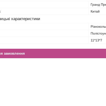
Гранд Пр
к
Китай
ицькі характеристики
Різнокол
Полістоун
11*13*7
ля замовлення