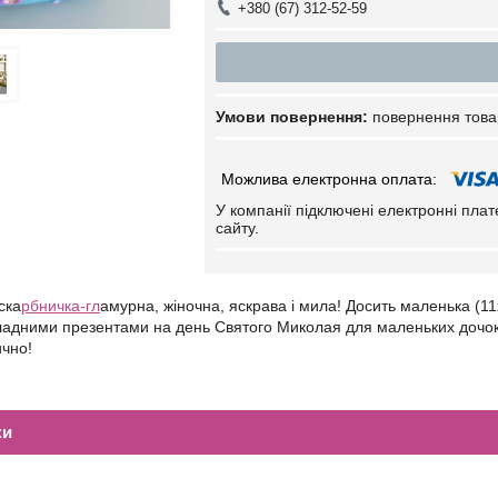
+380 (67) 312-52-59
повернення това
У компанії підключені електронні пла
сайту.
ска
рбничка-гл
амурна, жіночна, яскрава і мила! Досить маленька (1
ладними презентами на день Святого Миколая для маленьких дочок.
ично!
ки